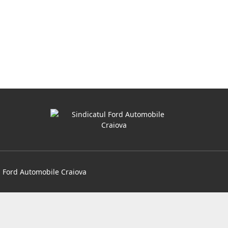
TENERIATE
CONSILIUL 3 MONTAJ
GENERAL
ERIE FOTO
CONSILIU DE CONDUCERE
SFAC
CONSILIU INTRETINERE
GENERALA
CONSILIU MPL
CONSILIU PRESAJ
l Ford Automobile Craiova
CONSILIU SECURITATE SI
POMPIERI
CONSILIU TESA PAVILION