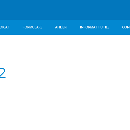
NDICAT
FORMULARE
AFILIERI
INFORMATII UTILE
CON
RUCTURA
CONSILIU 1 CAROSERII
GANIZATORICA
CONSILIU 1 MONTAJ
MUNICATE
GENERAL
2
ISLATIE
CONSILIU 1 PTO
ASAMBLARE
M
CONSILIU 2 CAROSERII
ANIZATIE FEMEI
CONSILIUL 2 MONTAJ
GENERAL
ANIZATIE TINERET
CONSILIU 2 PTO UZINARE