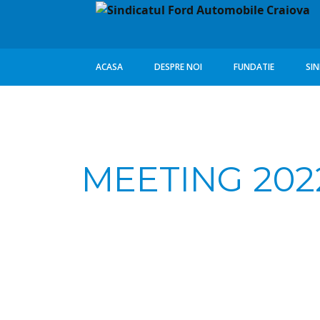
Sari
ACASA
DESPRE NOI
FUNDATIE
SI
la
conținut
FORMULARE
ST
OR
STRUCTURA
ORGANIZATORICA
CO
MEETING 202
AJUTOARE
LEG
SITUATIE FINANCIARA
CC
FUNDATIA SFAC
ORG
COMUNICATE
ORG