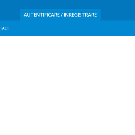
AUTENTIFICARE / INREGISTRARE
Caută
TACT
după: